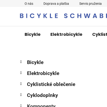
Prejsť
O nás
Doprava a platba
Servis pruženia
na
obsah
Bicykle
Elektrobicykle
Cyklis
B
K
Preskočiť
Bicykle
a
o
kategórie
t
č
Elektrobicykle
e
n
g
ý
Cyklistické oblečenie
ó
p
r
Cyklodoplnky
i
a
e
n
Komponenty