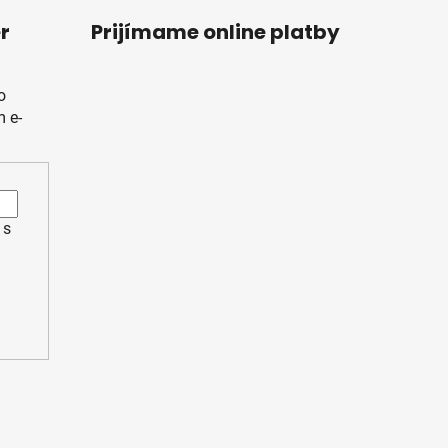
r
Prijímame online platby
o
 e-
 s