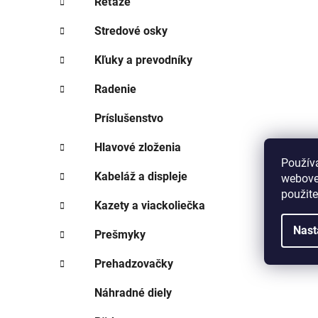
Reťaze
Stredové osky
Kľuky a prevodníky
Radenie
Príslušenstvo
Hlavové zloženia
Použív
Kabeláž a displeje
webovej
použit
Kazety a viackoliečka
Nast
Prešmyky
Prehadzovačky
Náhradné diely