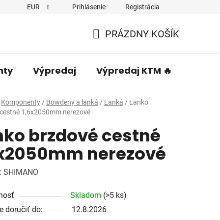
EUR
Prihlásenie
Registrácia
PRÁZDNY KOŠÍK
NÁKUPNÝ
KOŠÍK
nty
Výpredaj
Výpredaj KTM 🔥
Predá
Komponenty
/
Bowdeny a lanká
/
Lanká
/
Lanko
 cestné 1,6x2050mm nerezové
nko brzdové cestné
6x2050mm nerezové
:
SHIMANO
nosť
Skladom
(>5 ks)
 doručiť do:
12.8.2026