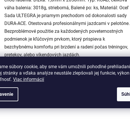
váha balenia: 3018g, strieborná, Balené po: ks, Materiál: Oceľ
Sada ULTEGRA je priamym prechodom od dokonalosti sady
DURA-ACE. Otestovaná profesionálnymi jazdcami v pelotóne.
Bezproblémové použitie za každodených poveternostných
podmienok je kľúčovým prvkom, ktorý prispieva k
bezchybnému komfortu pri brzdení a radení počas tréningov,
pretekov, alebo víkendových jazdách.
ame súbory cookie, aby sme vám umožnili pohodlné prehliadan
 stránky a vďaka analýze neustále zlepšovali jej funkcie, výkon
eľnosť.
Viac informácií
avenie
Súh