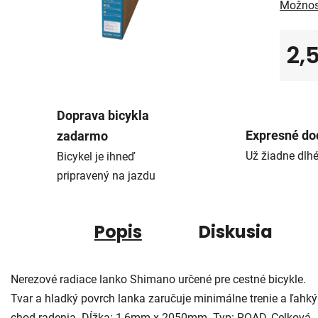
Možnos
2,
Jedno
Doprava bicykla
Expresné do
zadarmo
Už žiadne dlh
Bicykel je ihneď
pripravený na jazdu
Popis
Diskusia
Nerezové radiace lanko Shimano určené pre cestné bicykle.
Tvar a hladký povrch lanka zaručuje minimálne trenie a ľahký
chod radenia. Dĺžka: 1,6mm x 2050mm. Typ: ROAD, Celková