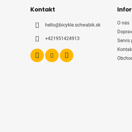
á
Kontakt
Info
p
ä
O nás
hello
@
bicykle.schwabik.sk
t
Doprav
i
+421951424913
Servis 
e
Kontak
Obcho