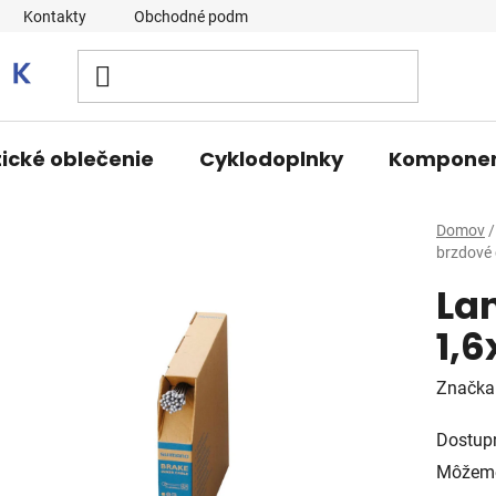
Kontakty
Obchodné podmienky
tické oblečenie
Cyklodoplnky
Kompone
Domov
/
brzdové
La
1,
Značka
Dostup
Môžeme