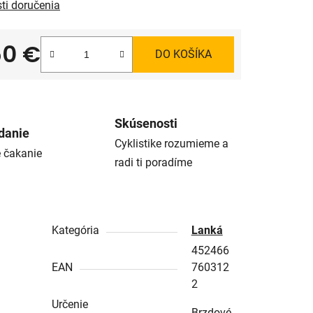
ti doručenia
50 €
DO KOŠÍKA
tková cena:
Skúsenosti
danie
Cyklistike rozumieme a
é čakanie
radi ti poradíme
Kategória
Lanká
452466
EAN
760312
2
Určenie
Brzdové