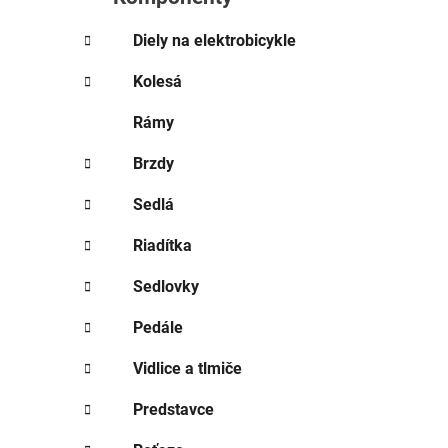
e
l
Diely na elektrobicykle
Kolesá
Rámy
Brzdy
Sedlá
Riadítka
Sedlovky
Pedále
Vidlice a tlmiče
Predstavce