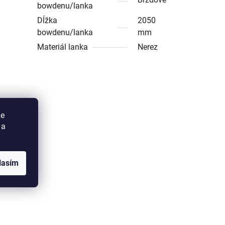
bowdenu/lanka
Dĺžka
2050
bowdenu/lanka
mm
Materiál lanka
Nerez
ie
 a
lasím