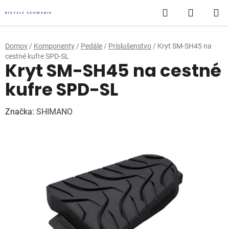
Prejsť
Hľadať
NÁKUP
na
obsah
KOŠÍK
Domov
/
Komponenty
/
Pedále
/
Príslušenstvo
/
Kryt SM-SH45 na
cestné kufre SPD-SL
Kryt SM-SH45 na cestné
kufre SPD-SL
Značka:
SHIMANO