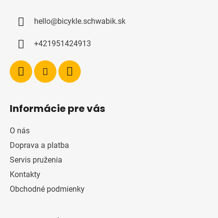
p
ä
hello
@
bicykle.schwabik.sk
t
i
+421951424913
e
Informácie pre vás
O nás
Doprava a platba
Servis pruženia
Kontakty
Obchodné podmienky