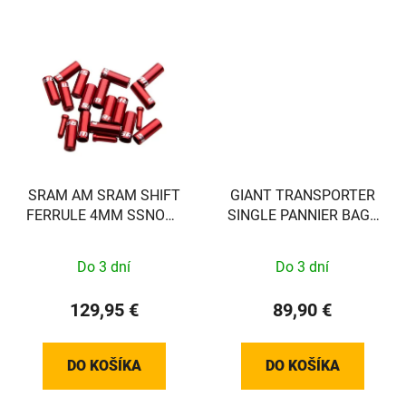
SRAM AM SRAM SHIFT
GIANT TRANSPORTER
FERRULE 4MM SSNOSE
SINGLE PANNIER BAG -
BLK 100
BROWN/BLACK - EXCL
VEREISTE MOUNT!! -
Do 3 dní
Do 3 dní
440000037
129,95 €
89,90 €
DO KOŠÍKA
DO KOŠÍKA