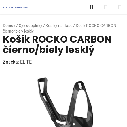
Prejsť
Hľadať
NÁKUP
na
obsah
KOŠÍK
Domov
/
Cyklodoplnky
/
Košíky na fľaše
/
Košík ROCKO CARBON
čierno/biely lesklý
Košík ROCKO CARBON
čierno/biely lesklý
Značka:
ELITE