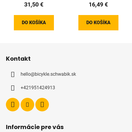
31,50 €
16,49 €
DO KOŠÍKA
DO KOŠÍKA
Z
á
Kontakt
p
ä
hello
@
bicykle.schwabik.sk
t
i
+421951424913
e
Informácie pre vás