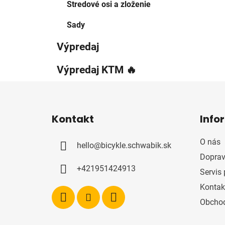
Stredové osi a zloženie
Sady
Výpredaj
Výpredaj KTM 🔥
Z
á
Kontakt
Info
p
ä
O nás
hello
@
bicykle.schwabik.sk
t
Doprav
i
+421951424913
Servis 
e
Kontak
Obcho