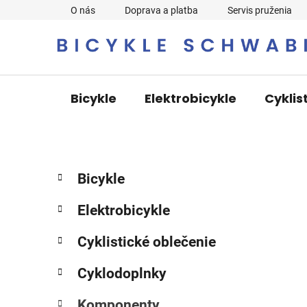
Prejsť
O nás
Doprava a platba
Servis pruženia
na
obsah
Bicykle
Elektrobicykle
Cyklis
B
K
Preskočiť
Bicykle
a
o
kategórie
t
č
Elektrobicykle
e
n
g
ý
Cyklistické oblečenie
ó
p
r
Cyklodoplnky
i
a
e
n
Komponenty