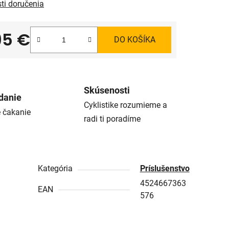
ti doručenia
95 €
DO KOŠÍKA
tková cena:
Skúsenosti
danie
Cyklistike rozumieme a
é čakanie
radi ti poradíme
Kategória
Príslušenstvo
4524667363
EAN
576