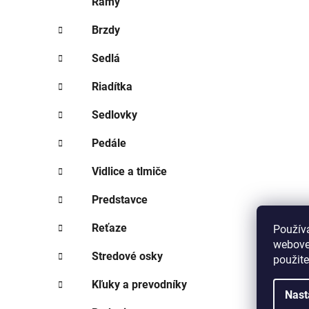
Rámy
Brzdy
Sedlá
Riadítka
Sedlovky
Pedále
Vidlice a tlmiče
Predstavce
Reťaze
Použív
webovej
Stredové osky
použit
Kľuky a prevodníky
Nast