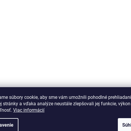
ame súbory cookie, aby sme vám umožnili pohodlné prehliadan
 stránky a vďaka analýze neustále zlepšovali jej funkcie, výkon
eľnosť.
Viac informácií
avenie
Súh