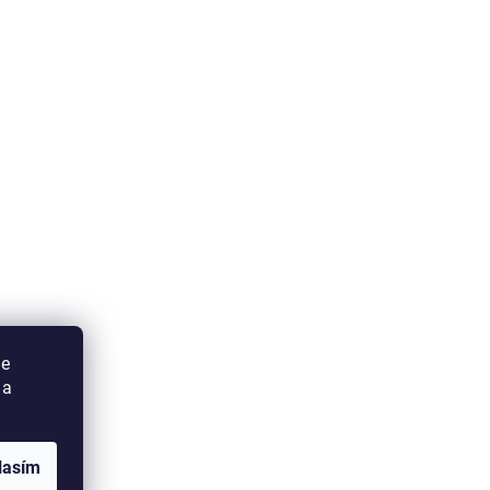
ie
 a
lasím