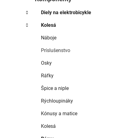
e
l
Diely na elektrobicykle
Kolesá
Náboje
Príslušenstvo
Osky
Ráfky
Špice a niple
Rýchloupináky
Kónusy a matice
Kolesá