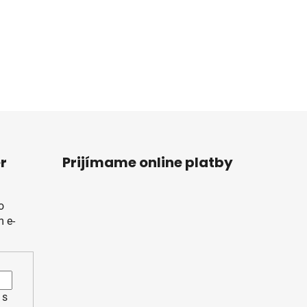
r
Prijímame online platby
o
 e-
 s