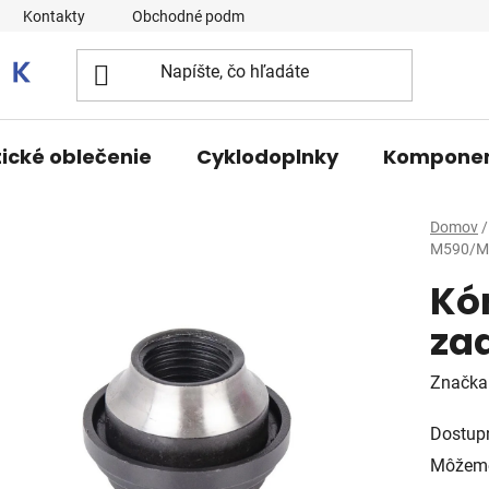
Kontakty
Obchodné podmienky
tické oblečenie
Cyklodoplnky
Kompone
Domov
/
M590/M5
Kó
za
Značka
Dostup
Môžeme