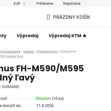
EUR
Prihlásenie
Registrácia
PRÁZDNY KOŠÍK
NÁKUPNÝ
KOŠÍK
nty
Výpredaj
Výpredaj KTM 🔥
Predá
Komponenty
/
Kolesá
/
Príslušenstvo
/
Kónus FH-
95 zadný ľavý
nus FH-M590/M595
dný ľavý
:
SHIMANO
nosť
Skladom
(>5 ks)
 doručiť do:
11.8.2026