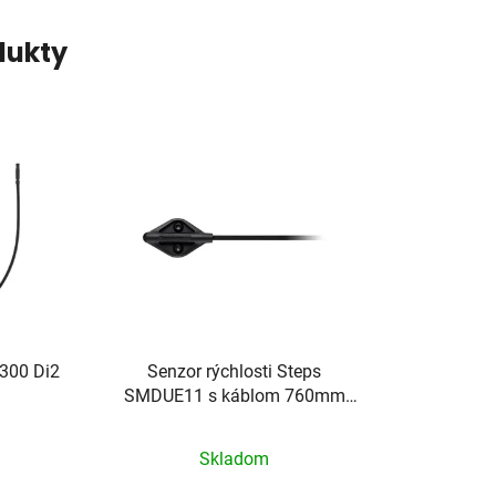
dukty
D300 Di2
Senzor rýchlosti Steps
SMDUE11 s káblom 760mm
OEM balenie
Skladom