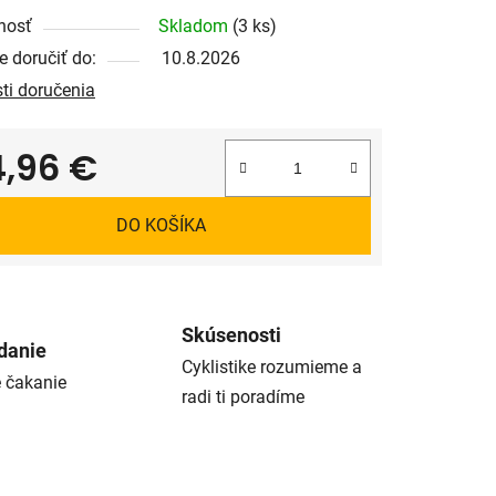
nosť
Skladom
(3 ks)
 doručiť do:
10.8.2026
ti doručenia
4,96 €
tková cena:
DO KOŠÍKA
Skúsenosti
danie
Cyklistike rozumieme a
é čakanie
radi ti poradíme