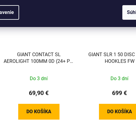
avenie
Súh
GIANT CONTACT SL
GIANT SLR 1 50 DISC
AEROLIGHT 100MM 0D (24+ Pro
HOOKLES FW
TCR/DEFY)
Do 3 dní
Do 3 dní
69,90 €
699 €
DO KOŠÍKA
DO KOŠÍKA