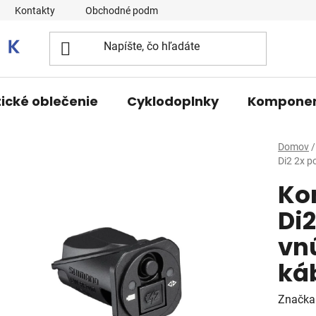
Kontakty
Obchodné podmienky
tické oblečenie
Cyklodoplnky
Kompone
Domov
/
Di2 2x p
Ko
Di2
vn
ká
Značka