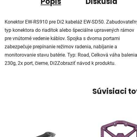
Popis
Diskusia
Konektor EW-RS910 pre Di2 kabeláž EW-SD50. Zabudovateľn
typ konektora do riadítok alebo špeciálne upravených rámov
pre vnútorné vedenie káblov. Spojka s dvoma portami
zabezpečuje prepínanie režimov radenia, nabíjanie a
monitorovanie stavu batérie. Typ: Road, Celková váha balenia
230g, 2x port, čierne, Di2Zobraziť návod k produktu.
Súvisiaci t