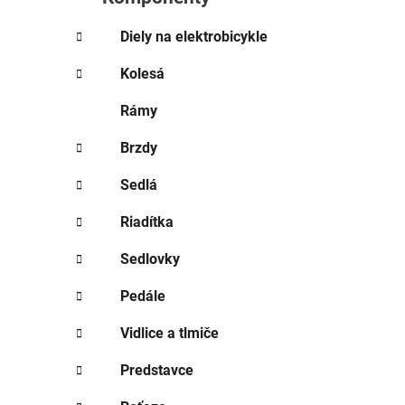
e
l
Diely na elektrobicykle
Kolesá
Rámy
Brzdy
Sedlá
Riadítka
Sedlovky
Pedále
Vidlice a tlmiče
Predstavce