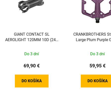
GIANT CONTACT SL
CRANKBROTHERS St
AEROLIGHT 120MM 10D (24+
Large Plum Purple 
Pro TCR/DEFY)
Do 3 dní
Do 3 dní
69,90 €
59,95 €
DO KOŠÍKA
DO KOŠÍKA