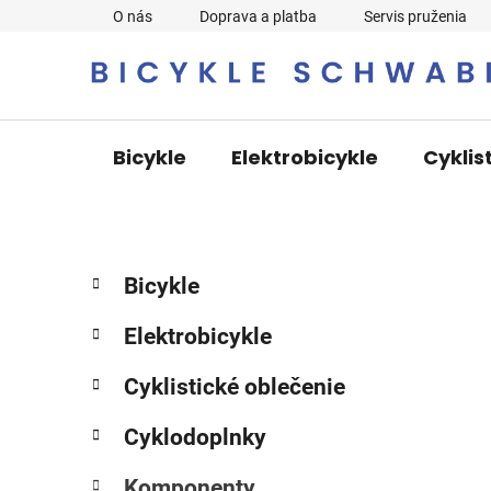
Prejsť
O nás
Doprava a platba
Servis pruženia
na
obsah
Bicykle
Elektrobicykle
Cyklis
B
K
Preskočiť
Bicykle
a
o
kategórie
t
č
Elektrobicykle
e
n
g
ý
Cyklistické oblečenie
ó
p
r
Cyklodoplnky
i
a
e
n
Komponenty