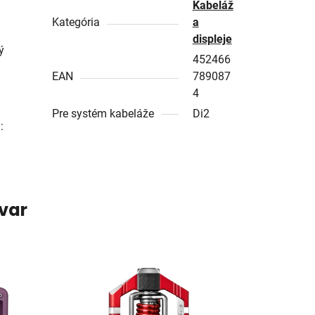
Kabeláž
Kategória
a
displeje
ý
452466
EAN
789087
4
Pre systém kabeláže
Di2
:
ovar