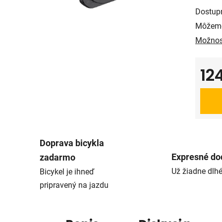
Dostup
Môžeme
Možnos
12
Jedno
Doprava bicykla
Expresné do
zadarmo
Už žiadne dlh
Bicykel je ihneď
pripravený na jazdu