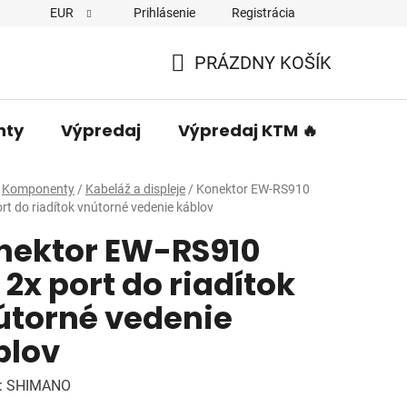
EUR
Prihlásenie
Registrácia
PRÁZDNY KOŠÍK
NÁKUPNÝ
KOŠÍK
nty
Výpredaj
Výpredaj KTM 🔥
Predá
Komponenty
/
Kabeláž a displeje
/
Konektor EW-RS910
ort do riadítok vnútorné vedenie káblov
nektor EW-RS910
 2x port do riadítok
útorné vedenie
blov
:
SHIMANO