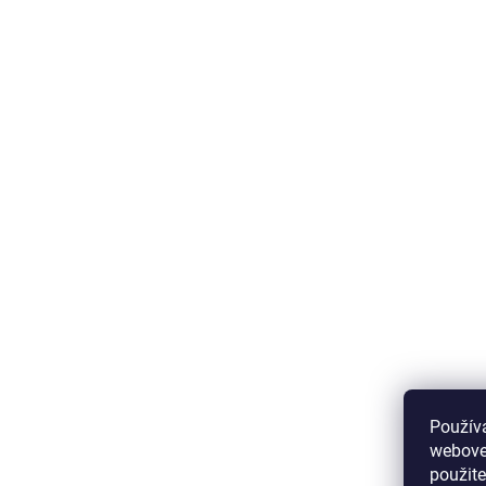
Použív
webovej
použit