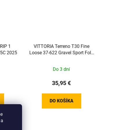
RIP 1
VITTORIA Terreno T30 Fine
5C 2025
Loose 37-622 Gravel Sport Fold
full black
Do 3 dní
35,95 €
DO KOŠÍKA
ie
 a