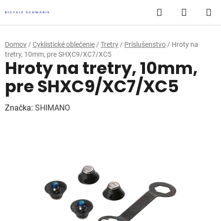
Prejsť
Hľadať
NÁKUP
na
obsah
KOŠÍK
Domov
/
Cyklistické oblečenie
/
Tretry
/
Príslušenstvo
/
Hroty na
tretry, 10mm, pre SHXC9/XC7/XC5
Hroty na tretry, 10mm,
pre SHXC9/XC7/XC5
Značka:
SHIMANO