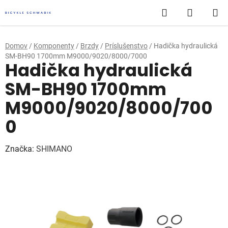
Prejsť
Hľadať
NÁKUP
na
obsah
KOŠÍK
Domov
/
Komponenty
/
Brzdy
/
Príslušenstvo
/
Hadička hydraulická
SM-BH90 1700mm M9000/9020/8000/7000
Hadička hydraulická
SM-BH90 1700mm
M9000/9020/8000/700
0
Značka:
SHIMANO