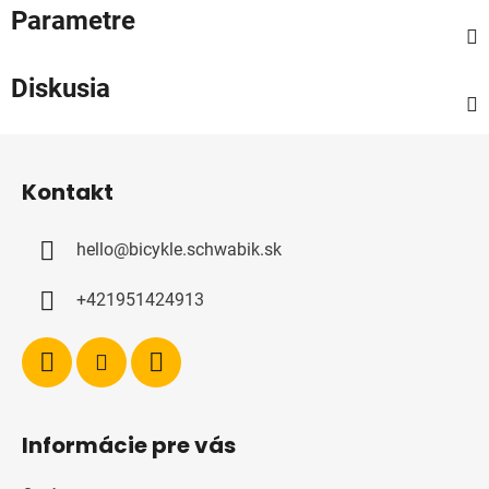
Parametre
Diskusia
Z
á
Kontakt
p
ä
hello
@
bicykle.schwabik.sk
t
i
+421951424913
e
Informácie pre vás