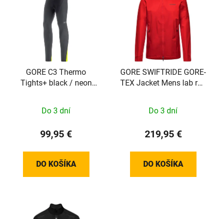
GORE C3 Thermo
GORE SWIFTRIDE GORE-
Tights+ black / neon
TEX Jacket Mens lab red
yellow M
M
Do 3 dní
Do 3 dní
99,95 €
219,95 €
DO KOŠÍKA
DO KOŠÍKA