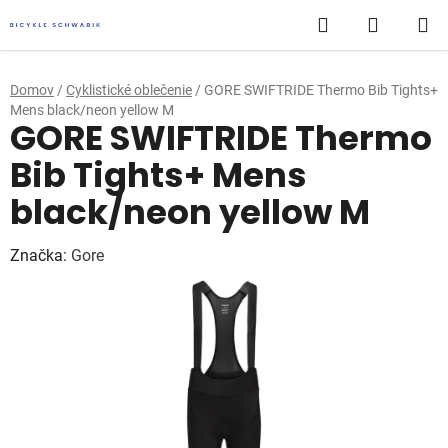
Prejsť
Hľadať
NÁKUP
na
obsah
KOŠÍK
Domov
/
Cyklistické oblečenie
/
GORE SWIFTRIDE Thermo Bib Tights+
Mens black/neon yellow M
GORE SWIFTRIDE Thermo
Bib Tights+ Mens
black/neon yellow M
Značka:
Gore