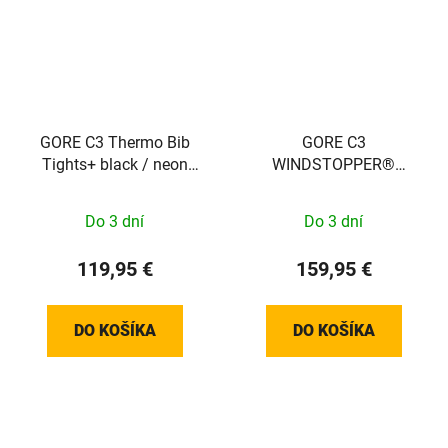
GORE C3 Thermo Bib
GORE C3
Tights+ black / neon
WINDSTOPPER®
yellow S
Thermo Jacket Mens
black S 100644990003
Do 3 dní
Do 3 dní
119,95 €
159,95 €
DO KOŠÍKA
DO KOŠÍKA