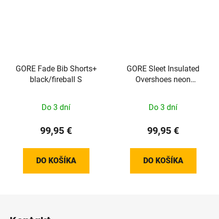
GORE Fade Bib Shorts+
GORE Sleet Insulated
black/fireball S
Overshoes neon
yellow/black 42-43/L
100828089904
Do 3 dní
Do 3 dní
99,95 €
99,95 €
DO KOŠÍKA
DO KOŠÍKA
Z
á