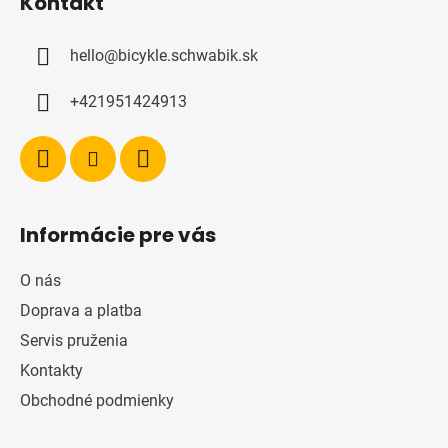
Kontakt
p
ä
hello
@
bicykle.schwabik.sk
t
i
+421951424913
e
Informácie pre vás
O nás
Doprava a platba
Servis pruženia
Kontakty
Obchodné podmienky