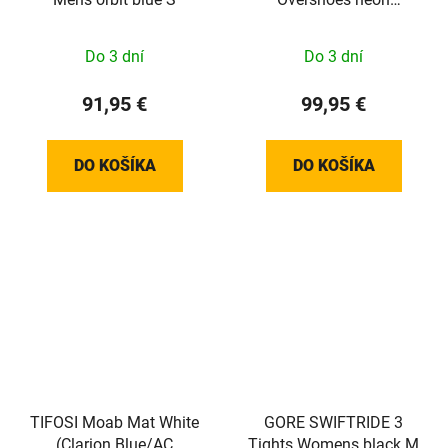
yellow/black 42-43/L
100828089904
Do 3 dní
Do 3 dní
91,95 €
99,95 €
DO KOŠÍKA
DO KOŠÍKA
TIFOSI Moab Mat White
GORE SWIFTRIDE 3
(Clarion Blue/AC
Tights Womens black M