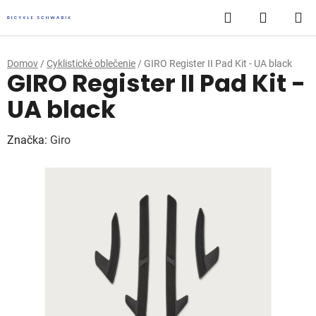
Prejsť
Hľadať
NÁKUP
na
obsah
KOŠÍK
Domov
/
Cyklistické oblečenie
/
GIRO Register II Pad Kit - UA black
GIRO Register II Pad Kit -
UA black
Značka:
Giro