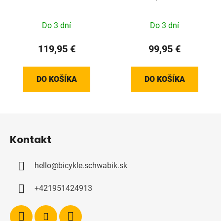
Do 3 dní
Do 3 dní
119,95 €
99,95 €
DO KOŠÍKA
DO KOŠÍKA
Z
á
Kontakt
p
ä
hello
@
bicykle.schwabik.sk
t
i
+421951424913
e