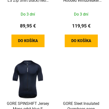
LS Zip Shirt black/neon
Hooded Windbreaker
yellow 34
Mens tech beige M
Do 3 dní
Do 3 dní
89,95 €
119,95 €
DO KOŠÍKA
DO KOŠÍKA
GORE SPINSHIFT Jersey
GORE Sleet Insulated
Mens orbit blue S
Overshoes neon