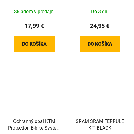
Bosch Control Unit Bar
T25 27MM (PLOCHÉ)
Skladom v predajni
Do 3 dní
17,99 €
24,95 €
DO KOŠÍKA
DO KOŠÍKA
Ochranný obal KTM
SRAM SRAM FERRULE
Protection E-bike System
KIT BLACK