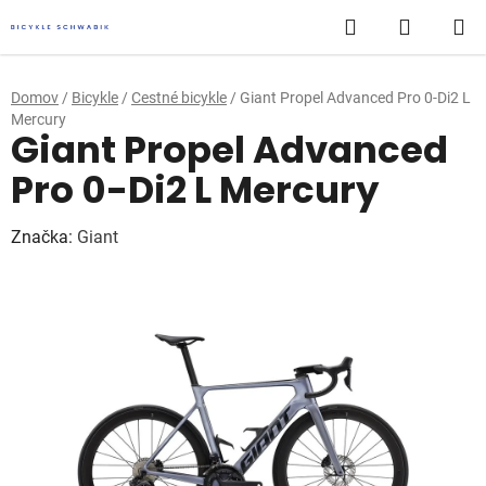
Prejsť
Hľadať
NÁKUP
na
obsah
KOŠÍK
Domov
/
Bicykle
/
Cestné bicykle
/
Giant Propel Advanced Pro 0-Di2 L
Mercury
Giant Propel Advanced
Pro 0-Di2 L Mercury
Značka:
Giant