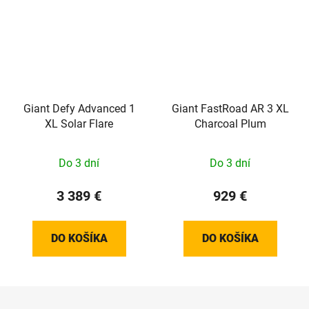
Giant Defy Advanced 1
Giant FastRoad AR 3 XL
XL Solar Flare
Charcoal Plum
Do 3 dní
Do 3 dní
3 389 €
929 €
DO KOŠÍKA
DO KOŠÍKA
Z