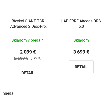
Bicykel GIANT TCR
LAPIERRE Aircode DRS
Advanced 2 Disc-Pro
5.0
Compact 2023 Hematite
Skladom v predajni
Skladom
2 099 €
3 699 €
2 699 €
(–22 %)
DETAIL
DETAIL
hnedá