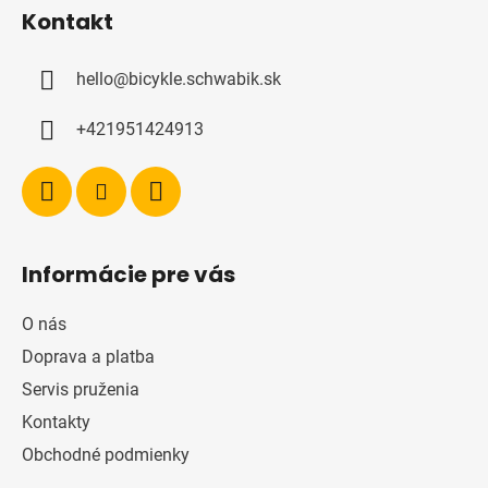
á
Kontakt
p
ä
hello
@
bicykle.schwabik.sk
t
i
+421951424913
e
Informácie pre vás
O nás
Doprava a platba
Servis pruženia
Kontakty
Obchodné podmienky