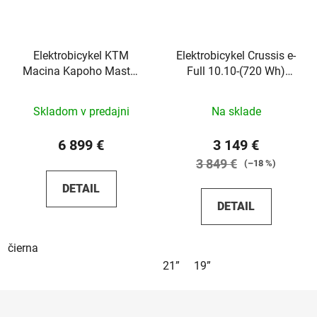
Elektrobicykel KTM
Elektrobicykel Crussis e-
Macina Kapoho Master
Full 10.10-(720 Wh)
L Di2 2026
2025
Skladom v predajni
Na sklade
6 899 €
3 149 €
3 849 €
(–18 %)
DETAIL
DETAIL
čierna
21”
19”
Z
á