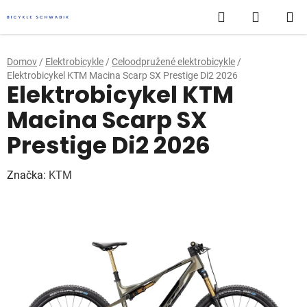
Prejsť
Hľadať
NÁKUP
na
obsah
KOŠÍK
Domov
/
Elektrobicykle
/
Celoodpružené elektrobicykle
/
Elektrobicykel KTM Macina Scarp SX Prestige Di2 2026
Elektrobicykel KTM
Macina Scarp SX
Prestige Di2 2026
Značka:
KTM