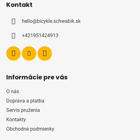
Kontakt
p
ä
hello
@
bicykle.schwabik.sk
t
i
+421951424913
e
Informácie pre vás
O nás
Doprava a platba
Servis pruženia
Kontakty
Obchodné podmienky