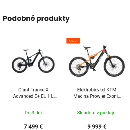
Podobné produkty
AKCIA
Giant Trance X
Elektrobicykel KTM
Advanced E+ EL 1 L
Macina Prowler Exonic
Gunmetal Black/Black
2025
Do 3 dní
Skladom v predajni
7 499 €
9 999 €