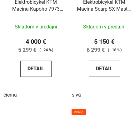
Elektrobicykel KTM
Elektrobicykel KTM
Macina Kapoho 7973
Macina Scarp SX Master
2023
2024
Skladom v predajni
Skladom v predajni
4 000 €
5 150 €
5 299 €
6 299 €
(–24 %)
(–18 %)
DETAIL
DETAIL
čierna
sivá
AKCIA