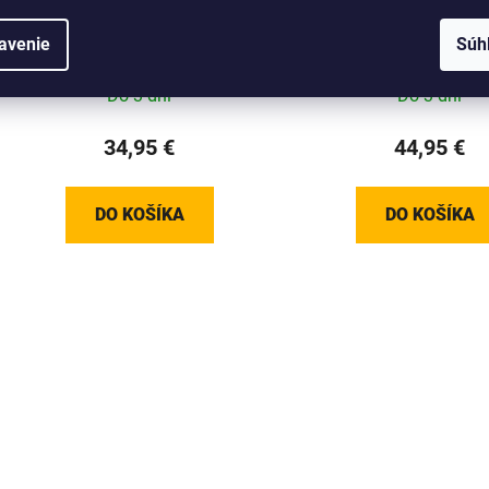
GIANT CONTACT AEROLIGHT
GIANT CONTACT SL XR
100MM (24+ TCR/DEFY)
HANDLEBAR 504/4
avenie
Súh
(REVOLT X T/M MY
Do 3 dní
Do 3 dní
34,95 €
44,95 €
DO KOŠÍKA
DO KOŠÍKA