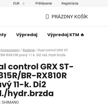
EUR
Prihlásenie
Registrácia
PRÁZDNY KOŠÍK
NÁKUPNÝ
KOŠÍK
nty
Výpredaj
Výpredaj KTM 🔥
Predá
Komponenty
/
Radenie
/
Dual control GRX ST-
BR-RX810R pravý 11-k. Di2 rad./hydr.brzda
l control GRX ST-
815R/BR-RX810R
vý 11-k. Di2
d./hydr.brzda
:
SHIMANO