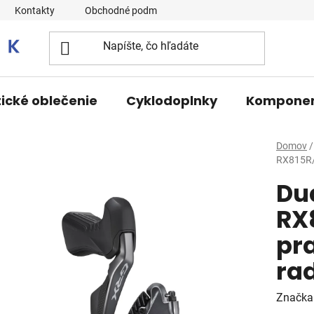
Kontakty
Obchodné podmienky
tické oblečenie
Cyklodoplnky
Kompone
Domov
/
RX815R/
Dua
RX
pra
ra
Značka