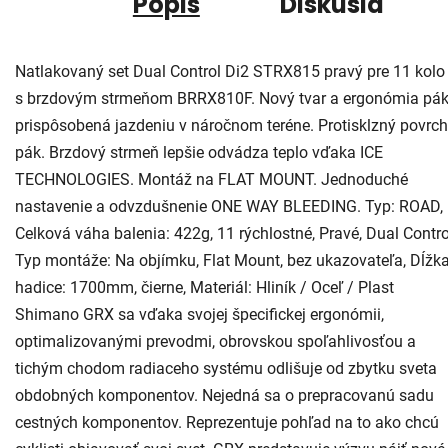
Popis
Diskusia
Natlakovaný set Dual Control Di2 STRX815 pravý pre 11 kolo
s brzdovým strmeňom BRRX810F. Nový tvar a ergonómia pá
prispôsobená jazdeniu v náročnom teréne. Protisklzný povrch
pák. Brzdový strmeň lepšie odvádza teplo vďaka ICE
TECHNOLOGIES. Montáž na FLAT MOUNT. Jednoduché
nastavenie a odvzdušnenie ONE WAY BLEEDING. Typ: ROAD,
Celková váha balenia: 422g, 11 rýchlostné, Pravé, Dual Contro
Typ montáže: Na objímku, Flat Mount, bez ukazovateľa, Dĺžk
hadice: 1700mm, čierne, Materiál: Hliník / Oceľ / Plast
Shimano GRX sa vďaka svojej špecifickej ergonómii,
optimalizovanými prevodmi, obrovskou spoľahlivosťou a
tichým chodom radiaceho systému odlišuje od zbytku sveta
obdobných komponentov. Nejedná sa o prepracovanú sadu
cestných komponentov. Reprezentuje pohľad na to ako chcú