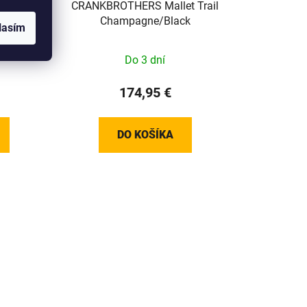
 D-FUSE
CRANKBROTHERS Mallet Trail
60MM
Champagne/Black
lasím
24+)
Do 3 dní
174,95 €
DO KOŠÍKA