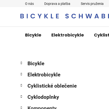
Prejsť
O nás
Doprava a platba
Servis pruženia
na
obsah
Bicykle
Elektrobicykle
Cyklis
B
K
Preskočiť
Bicykle
a
o
kategórie
t
č
Elektrobicykle
e
n
g
ý
Cyklistické oblečenie
ó
p
r
Cyklodoplnky
i
a
e
n
Komponenty