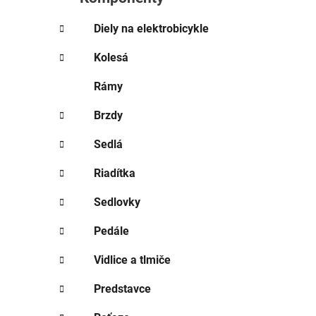
e
l
Diely na elektrobicykle
Kolesá
Rámy
Brzdy
Sedlá
Riadítka
Sedlovky
Pedále
Vidlice a tlmiče
Predstavce