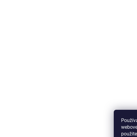
Použív
webovej
použit