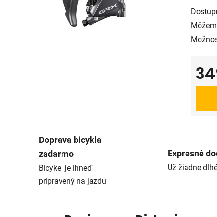
Dostup
Môžeme
Možnos
34
Jedno
Doprava bicykla
Expresné do
zadarmo
Už žiadne dlh
Bicykel je ihneď
pripravený na jazdu