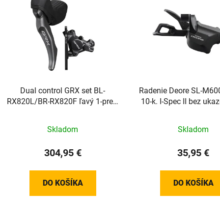
Dual control GRX set BL-
Radenie Deore SL-M60
RX820L/BR-RX820F ľavý 1-prev.
10-k. I-Spec II bez uka
mech. rad./hydr.brzda
Skladom
Skladom
304,95 €
35,95 €
DO KOŠÍKA
DO KOŠÍKA