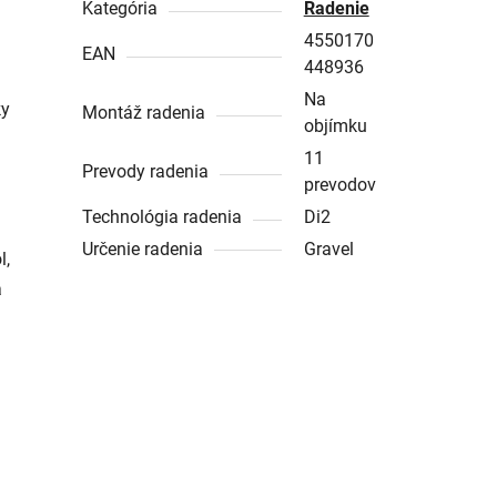
Kategória
Radenie
4550170
EAN
448936
Na
ky
Montáž radenia
objímku
11
Prevody radenia
prevodov
Technológia radenia
Di2
Určenie radenia
Gravel
l,
a