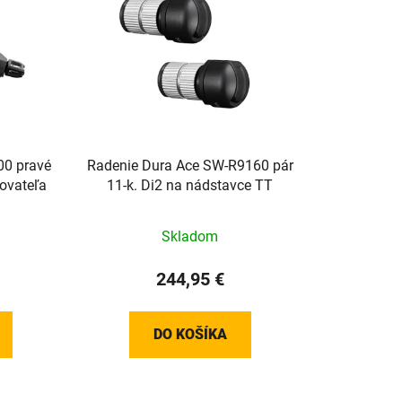
00 pravé
Radenie Dura Ace SW-R9160 pár
zovateľa
11-k. Di2 na nádstavce TT
Skladom
244,95 €
DO KOŠÍKA