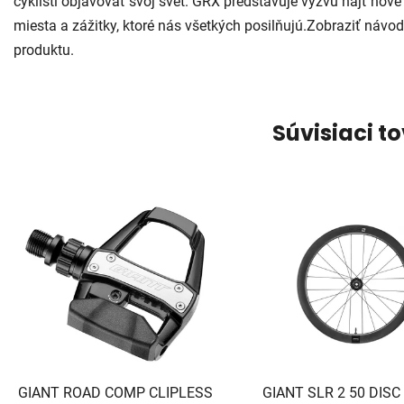
cyklisti objavovať svoj svet. GRX predstavuje výzvu nájť nové
miesta a zážitky, ktoré nás všetkých posilňujú.Zobraziť návod
produktu.
Súvisiaci t
GIANT ROAD COMP CLIPLESS
GIANT SLR 2 50 DISC