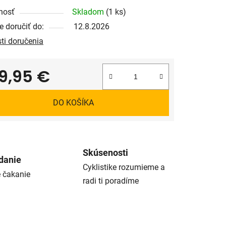
nosť
Skladom
(1 ks)
 doručiť do:
12.8.2026
ti doručenia
9,95 €
tková cena:
DO KOŠÍKA
Skúsenosti
danie
Cyklistike rozumieme a
é čakanie
radi ti poradíme