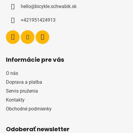
ä
hello
@
bicykle.schwabik.sk
t
i
+421951424913
e
Informácie pre vás
O nás
Doprava a platba
Servis pruženia
Kontakty
Obchodné podmienky
Odoberať newsletter