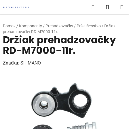
Prejsť
Hľadať
NÁKUP
na
obsah
KOŠÍK
Domov
/
Komponenty
/
Prehadzovačky
/
Príslušenstvo
/
Držiak
prehadzovačky RD-M7000-11r.
Držiak prehadzovačky
RD-M7000-11r.
Značka:
SHIMANO