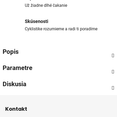
Už žiadne dlhé čakanie
Skúsenosti
Cyklistike rozumieme a radi ti poradíme
Popis
Parametre
Diskusia
Z
á
Kontakt
p