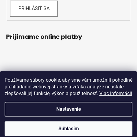
PRIHLÁSIŤ SA
Prijímame online platby
Používame súbory cookie, aby sme vám umožnili pohodlné
prehliadanie webovej stránky a vďaka analýze neustále
zlepšovali jej funkcie, výkon a použiteľnosť.
Viac informácií
Obchodné podmienky
Ochrana osobných údajov
Reklamačný protokol
Odstúpenie od zmluvy
Nastavenie
Vytvoril Shoptet
Súhlasím
Copyright 2026
Bicykle Schwabik
. Všetky práva
vyhradené.