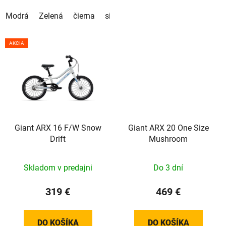
Modrá
Zelená
čierna
sivá
AKCIA
Giant ARX 16 F/W Snow
Giant ARX 20 One Size
Drift
Mushroom
Skladom v predajni
Do 3 dní
319 €
469 €
DO KOŠÍKA
DO KOŠÍKA