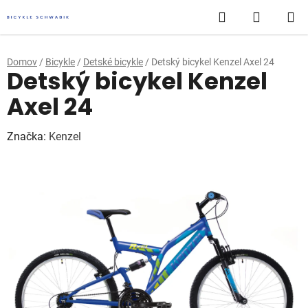
Prejsť
Hľadať
NÁKUP
na
obsah
KOŠÍK
Domov
/
Bicykle
/
Detské bicykle
/
Detský bicykel Kenzel Axel 24
Detský bicykel Kenzel
Axel 24
Značka:
Kenzel