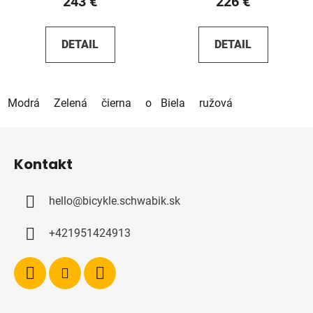
243 €
226 €
DETAIL
DETAIL
Modrá
Zelená
čierna
oranžová
Biela
ružová
Z
á
Kontakt
p
ä
hello
@
bicykle.schwabik.sk
t
i
+421951424913
e