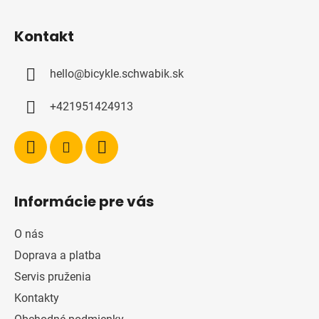
Z
á
Kontakt
p
ä
hello
@
bicykle.schwabik.sk
t
i
+421951424913
e
Informácie pre vás
O nás
Doprava a platba
Servis pruženia
Kontakty