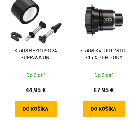
SRAM BEZDUŠOVÁ
SRAM SVC KIT MTH-
SÚPRAVA UNI
746 XD FH BODY
VALVE/TAPE 26MM, 2
RÁFIKY
Do 3 dní
Do 3 dní
44,95 €
87,95 €
DO KOŠÍKA
DO KOŠÍKA