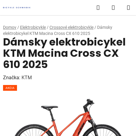
Prejsť
Hľadať
NÁKUP
na
obsah
KOŠÍK
Domov
/
Elektrobicykle
/
Crossové elektrobicykle
/
Dámsky
elektrobicykel KTM Macina Cross CX 610 2025
Dámsky elektrobicykel
KTM Macina Cross CX
610 2025
Značka:
KTM
AKCIA