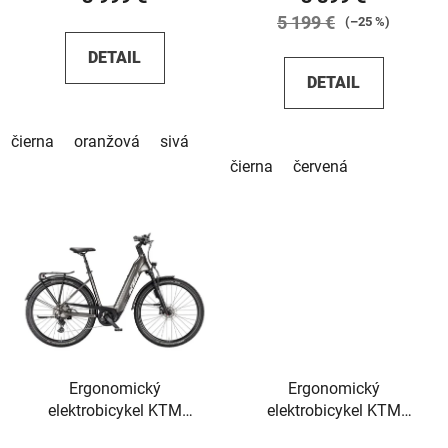
5 199 €
(–25 %)
DETAIL
DETAIL
čierna
oranžová
sivá
čierna
červená
Ergonomický
Ergonomický
elektrobicykel KTM
elektrobicykel KTM
Macina Gran 820 Abs 29
Macina Style 830 2026