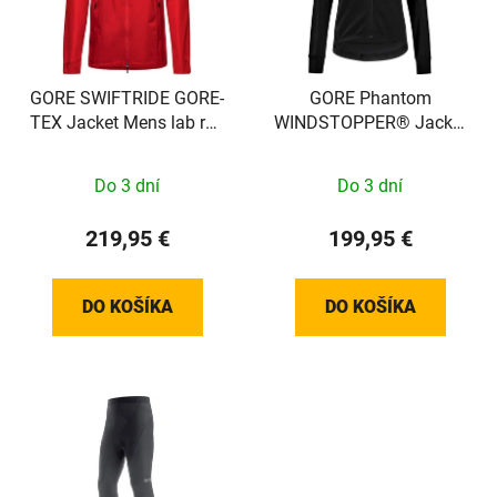
GORE SWIFTRIDE GORE-
GORE Phantom
TEX Jacket Mens lab red
WINDSTOPPER® Jacket
M
Womens black L
100821990006
Do 3 dní
Do 3 dní
219,95 €
199,95 €
DO KOŠÍKA
DO KOŠÍKA