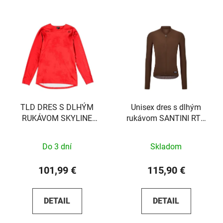
TLD DRES S DLHÝM
Unisex dres s dlhým
RUKÁVOM SKYLINE
rukávom SANTINI RTR
CHILL SCATTERED FIRE
Chocolate - 3XS
ORANGE S
Do 3 dní
Skladom
101,99 €
115,90 €
DETAIL
DETAIL