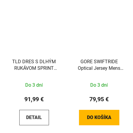
TLD DRES S DLHÝM
GORE SWIFTRIDE
RUKÁVOM SPRINT
Optical Jersey Mens
ULTRA DRIP PURPLE S
black / white L
Do 3 dní
Do 3 dní
91,99 €
79,95 €
DETAIL
DO KOŠÍKA