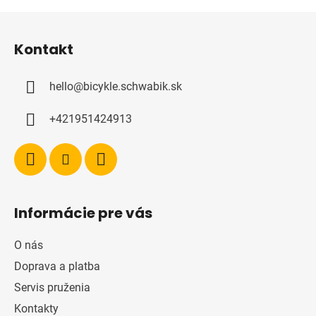
Z
á
Kontakt
p
ä
hello
@
bicykle.schwabik.sk
t
i
+421951424913
e
Informácie pre vás
O nás
Doprava a platba
Servis pruženia
Kontakty