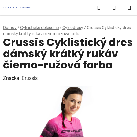
Prejsť
Hľadať
NÁKUP
na
obsah
KOŠÍK
Domov
/
Cyklistické oblečenie
/
Cyklodresy
/
Crussis Cyklistický dres
dámský krátký rukáv čierno-ružová farba
Crussis Cyklistický dres
dámský krátký rukáv
čierno-ružová farba
Značka:
Crussis