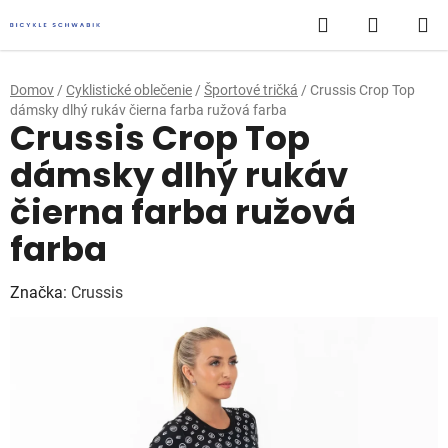
Prejsť
Hľadať
NÁKUP
na
obsah
KOŠÍK
Domov
/
Cyklistické oblečenie
/
Športové tričká
/
Crussis Crop Top
dámsky dlhý rukáv čierna farba ružová farba
Crussis Crop Top
dámsky dlhý rukáv
čierna farba ružová
farba
Značka:
Crussis