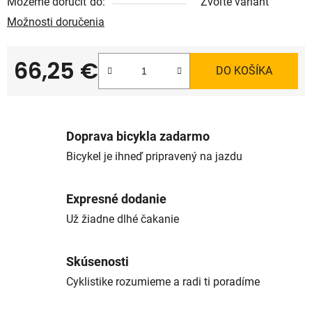
Môžeme doručiť do:
Zvoľte variant
Možnosti doručenia
66,25 €
DO KOŠÍKA
Jednotková cena:
Doprava bicykla zadarmo
Bicykel je ihneď pripravený na jazdu
Expresné dodanie
Už žiadne dlhé čakanie
Skúsenosti
Cyklistike rozumieme a radi ti poradíme