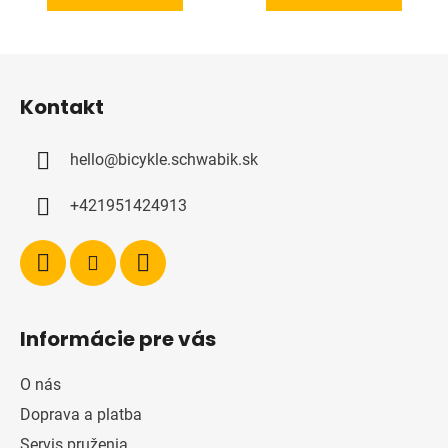
Z
á
Kontakt
p
ä
hello
@
bicykle.schwabik.sk
t
i
+421951424913
e
Informácie pre vás
O nás
Doprava a platba
Servis pruženia