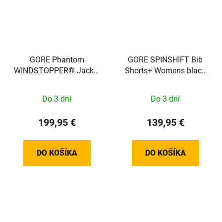
GORE Phantom
GORE SPINSHIFT Bib
WINDSTOPPER® Jacket
Shorts+ Womens black
Womens black / neon
M
yellow XS
Do 3 dní
Do 3 dní
100821990803
199,95 €
139,95 €
DO KOŠÍKA
DO KOŠÍKA