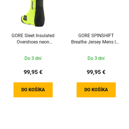
GORE Sleet Insulated
GORE SPINSHIFT
Overshoes neon
Breathe Jersey Mens lab
yellow/black 42-43/L
gray M
100828089904
Do 3 dní
Do 3 dní
99,95 €
99,95 €
DO KOŠÍKA
DO KOŠÍKA