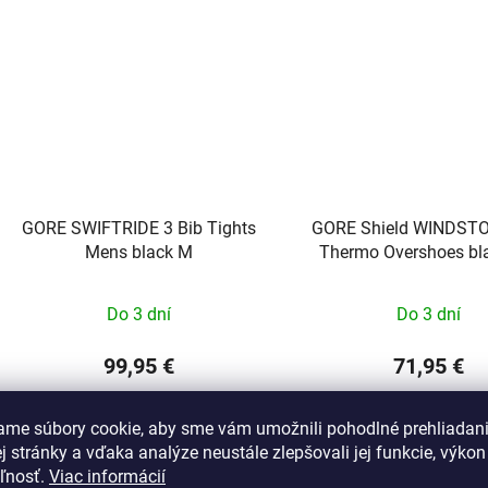
GORE SWIFTRIDE 3 Bib Tights
GORE Shield WINDST
Mens black M
Thermo Overshoes bl
43/L
Do 3 dní
Do 3 dní
99,95 €
71,95 €
ame súbory cookie, aby sme vám umožnili pohodlné prehliadan
DO KOŠÍKA
DO KOŠÍKA
 stránky a vďaka analýze neustále zlepšovali jej funkcie, výkon
eľnosť.
Viac informácií