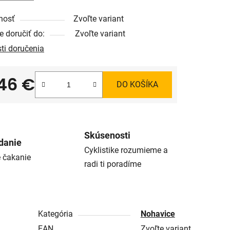
nosť
Zvoľte variant
 doručiť do:
Zvoľte variant
ti doručenia
,46 €
DO KOŠÍKA
tková cena:
Skúsenosti
danie
Cyklistike rozumieme a
é čakanie
radi ti poradíme
Kategória
Nohavice
EAN
Zvoľte variant