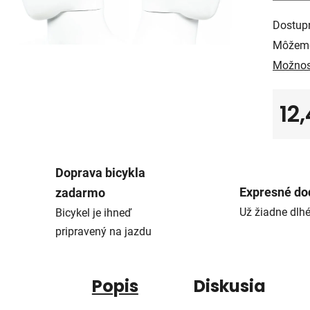
Dostup
Môžeme
Možnos
12
Jedno
Doprava bicykla
Expresné do
zadarmo
Už žiadne dlh
Bicykel je ihneď
pripravený na jazdu
Popis
Diskusia