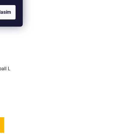
lasím
all L