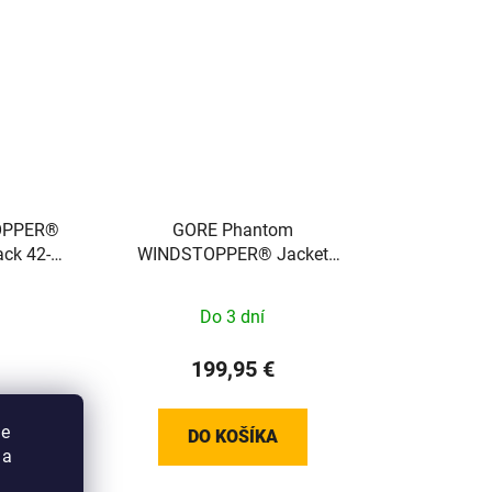
OPPER®
GORE Phantom
ack 42-
WINDSTOPPER® Jacket
Womens black L 100821990006
Do 3 dní
199,95 €
ie
DO KOŠÍKA
 a