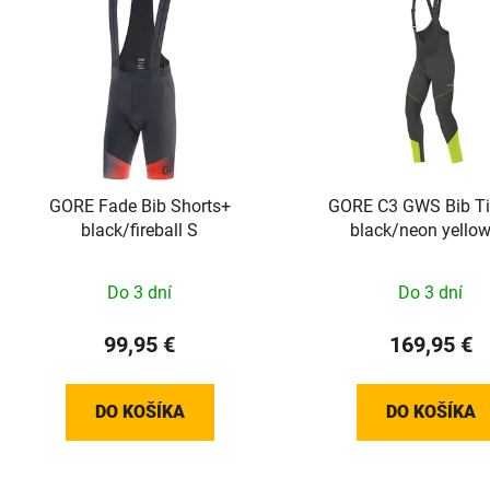
GORE Fade Bib Shorts+
GORE C3 GWS Bib Ti
black/fireball S
black/neon yello
100337990804
Do 3 dní
Do 3 dní
99,95 €
169,95 €
DO KOŠÍKA
DO KOŠÍKA