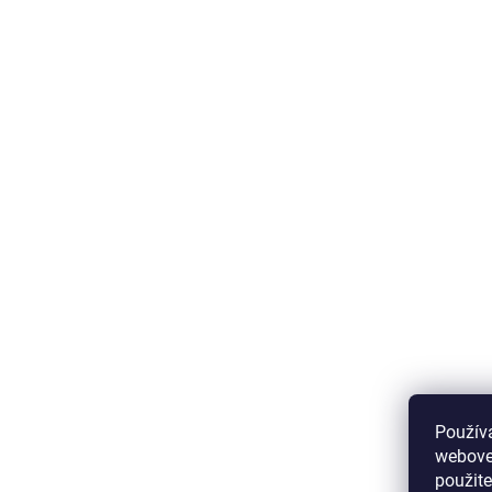
Použív
webovej
použit