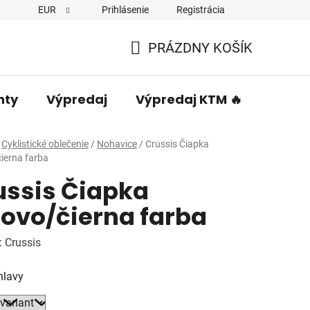
EUR
Prihlásenie
Registrácia
PRÁZDNY KOŠÍK
NÁKUPNÝ
KOŠÍK
nty
Výpredaj
Výpredaj KTM 🔥
Predá
Cyklistické oblečenie
/
Nohavice
/
Crussis Čiapka
ierna farba
ussis Čiapka
žovo/čierna farba
:
Crussis
hlavy