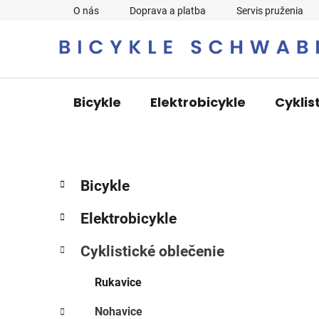
Prejsť
O nás
Doprava a platba
Servis pruženia
na
obsah
Bicykle
Elektrobicykle
Cyklis
B
K
Preskočiť
Bicykle
a
o
kategórie
t
č
Elektrobicykle
e
n
g
ý
Cyklistické oblečenie
ó
p
r
Rukavice
i
a
e
n
Nohavice