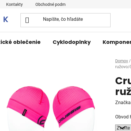
Kontakty
Obchodné podmienky
tické oblečenie
Cyklodoplnky
Kompone
Domov
/
ružovo/č
Cr
ru
Značka
Obvod 