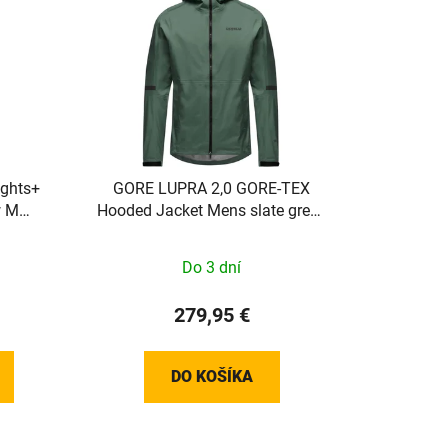
ghts+
GORE LUPRA 2,0 GORE-TEX
w M
Hooded Jacket Mens slate green
L
Do 3 dní
279,95 €
DO KOŠÍKA