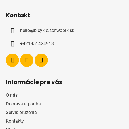
Z
á
Kontakt
p
ä
hello
@
bicykle.schwabik.sk
t
i
+421951424913
e
Informácie pre vás
O nás
Doprava a platba
Servis pruženia
Kontakty