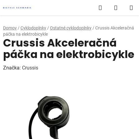
Prejsť
Hľadať
NÁKUP
na
obsah
KOŠÍK
Domov
/
Cyklodoplnky
/
Ostatné cyklodoplnky
/
Crussis Akceleračná
páčka na elektrobicykle
Crussis Akceleračná
páčka na elektrobicykle
Značka:
Crussis