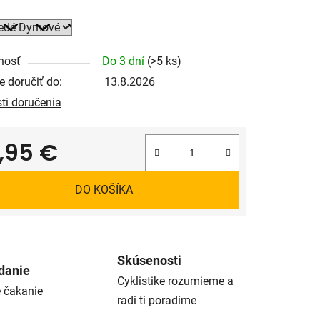
nosť
Do 3 dní
(>5 ks)
 doručiť do:
13.8.2026
ti doručenia
,95 €
tková cena:
DO KOŠÍKA
Skúsenosti
danie
Cyklistike rozumieme a
é čakanie
radi ti poradíme