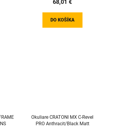
68,01 €
DO KOŠÍKA
 FRAME
Okuliare CRATONI MX C-Revel
ENS
PRO Anthracit/Black Matt