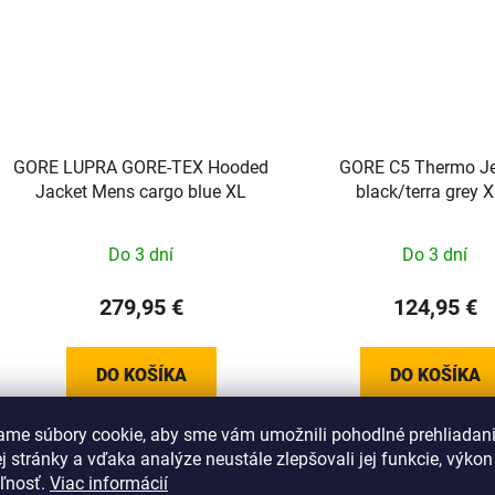
GORE LUPRA GORE-TEX Hooded
GORE C5 Thermo Je
Jacket Mens cargo blue XL
black/terra grey 
100641990R0
Do 3 dní
Do 3 dní
279,95 €
124,95 €
DO KOŠÍKA
DO KOŠÍKA
ame súbory cookie, aby sme vám umožnili pohodlné prehliadan
 stránky a vďaka analýze neustále zlepšovali jej funkcie, výkon
eľnosť.
Viac informácií