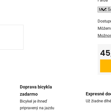
Farba
Dostup
Môžeme
Možnos
45
Jedno
Doprava bicykla
Expresné do
zadarmo
Už žiadne dlh
Bicykel je ihneď
pripravený na jazdu