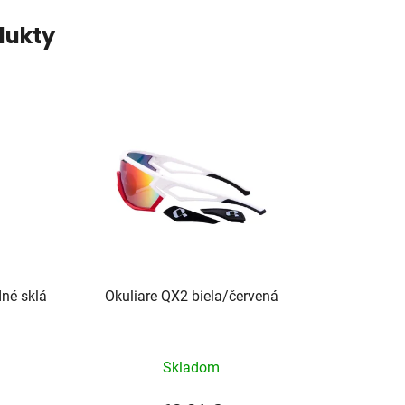
dukty
né sklá
Okuliare QX2 biela/červená
Skladom