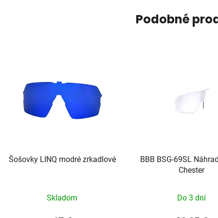
Podobné pro
Šošovky LINQ modré zrkadlové
BBB BSG-69SL Náhrad
Chester
Skladom
Do 3 dní