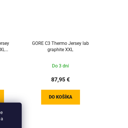
rsey
GORE C3 Thermo Jersey lab
XXL
graphite XXL
7
Do 3 dní
87,95 €
DO KOŠÍKA
ie
 a