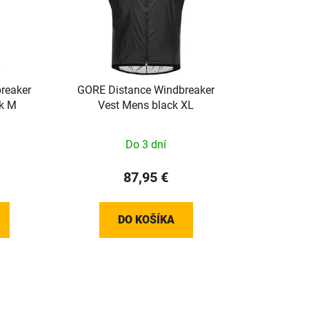
reaker
GORE Distance Windbreaker
k M
Vest Mens black XL
Do 3 dní
87,95 €
DO KOŠÍKA