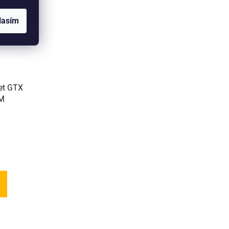
lasím
et GTX
 M