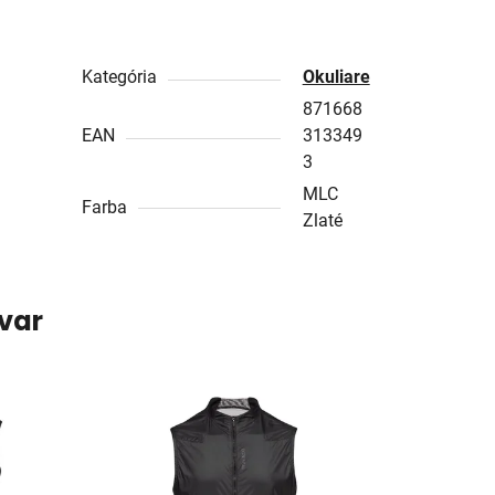
Kategória
Okuliare
871668
EAN
313349
3
MLC
Farba
Zlaté
ovar