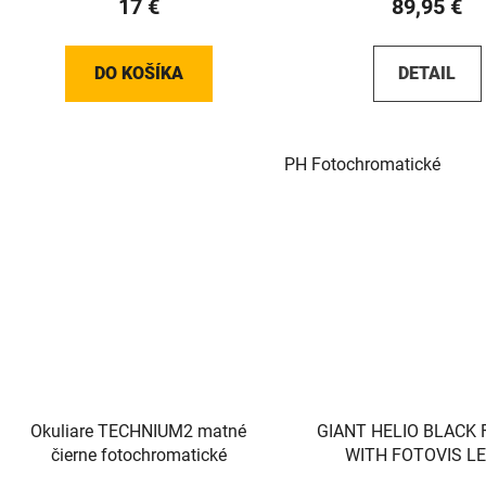
17 €
89,95 €
DO KOŠÍKA
DETAIL
PH Fotochromatické
Okuliare TECHNIUM2 matné
GIANT HELIO BLACK
čierne fotochromatické
WITH FOTOVIS L