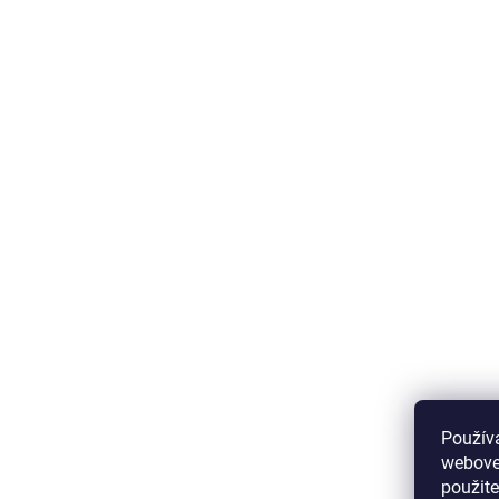
Použív
webovej
použit