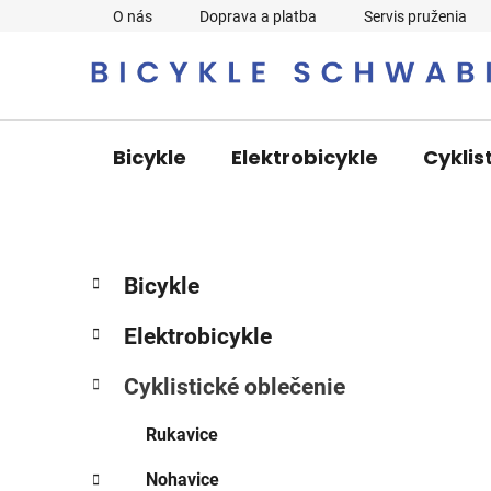
Prejsť
O nás
Doprava a platba
Servis pruženia
na
obsah
Bicykle
Elektrobicykle
Cyklis
B
K
Preskočiť
Bicykle
a
o
kategórie
t
č
Elektrobicykle
e
n
g
ý
Cyklistické oblečenie
ó
p
r
Rukavice
i
a
e
n
Nohavice