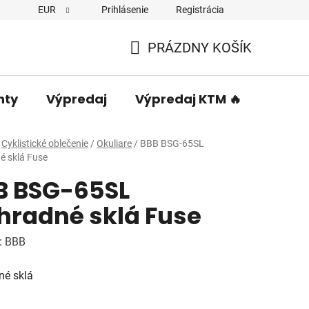
EUR
Prihlásenie
Registrácia
PRÁZDNY KOŠÍK
NÁKUPNÝ
KOŠÍK
nty
Výpredaj
Výpredaj KTM 🔥
Predá
Cyklistické oblečenie
/
Okuliare
/
BBB BSG-65SL
é sklá Fuse
B BSG-65SL
hradné sklá Fuse
:
BBB
né sklá