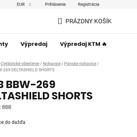
EUR
Prihlásenie
Registrácia
PRÁZDNY KOŠÍK
NÁKUPNÝ
KOŠÍK
nty
Výpredaj
Výpredaj KTM 🔥
Predá
Cyklistické oblečenie
/
Nohavice
/
Pánske nohavice
/
W-269 DELTASHIELD SHORTS
B BBW-269
LTASHIELD SHORTS
:
BBB
ce do dažďa