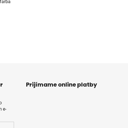
 farba
r
Prijímame online platby
o
 e-