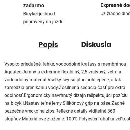
Expresné do
zadarmo
Už žiadne dlh
Bicykel je ihneď
pripravený na jazdu
Popis
Diskusia
Vysoko priedušné, ľahké, vodoodolné kraťasy s membránou
Aquatec.Jemný a extrémne flexibilný, 2,5-vrstvový, vetru a
vodoodolný materiál.Všetky švy sú plne poldlepené, a tak
zamedzia prenikaniu vody.Zosilnená sedacia časť pre extra
odolnosť.Ergonomicky navrhnutý dizajn rešpektujúci pozíciu
na bicykli.Nastaviteľné lemy.Silikónový grip na páse.Zadné
bezpečné vrecko na zips.Reflexné detaily viditeľné 360
stupňov.Materiálové zloženie: 100% PolyesterTabuľka veľkost