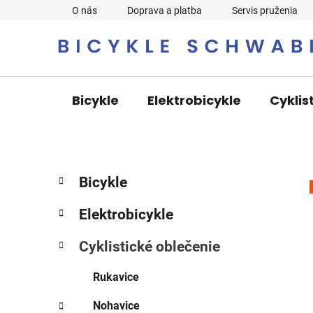
Prejsť
O nás
Doprava a platba
Servis pruženia
na
obsah
Bicykle
Elektrobicykle
Cyklis
B
K
Preskočiť
Bicykle
a
o
kategórie
t
č
Elektrobicykle
e
n
g
ý
Cyklistické oblečenie
ó
p
r
Rukavice
i
a
e
n
Nohavice