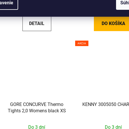
avenie
Súh
67,50 €
67,95 €
DETAIL
DO KOŠÍKA
AKCIA
GORE CONCURVE Thermo
KENNY 3005050 CHAR
Tights 2,0 Womens black XS
Do 3 dní
Do 3 dní