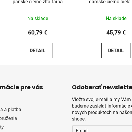
pánske čierno-žltá farba
dámské čierno-biela
Na sklade
Na sklade
60,79 €
45,79 €
DETAIL
DETAIL
rmácie pre vás
Odoberať newslette
Vložte svoj e-mail a my Vám
budeme zasielať informácie 
a a platba
nových produktoch na našom
pruženia
shope.
ty
Email