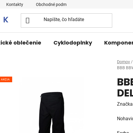
Kontakty
Obchodné podmienky
tické oblečenie
Cyklodoplnky
Kompone
Domov
/
BBB BB
BB
AKCIA
DE
Značka
Nohavi