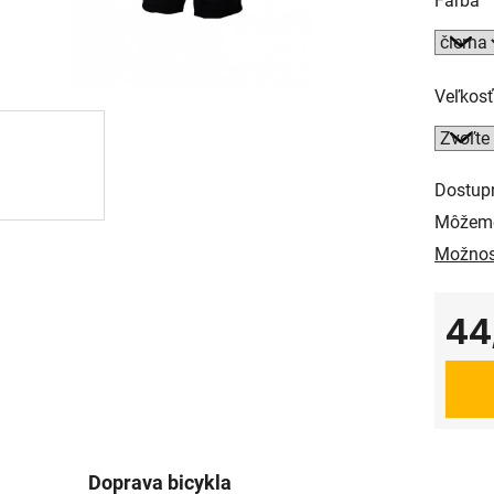
Farba
Veľkosť
Dostup
Môžeme
Možnos
44
Jedno
Doprava bicykla