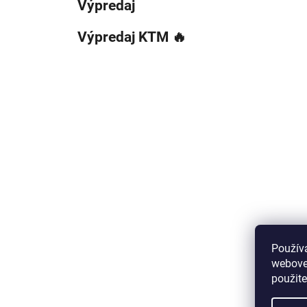
Výpredaj
Výpredaj KTM 🔥
Použív
webovej
použit