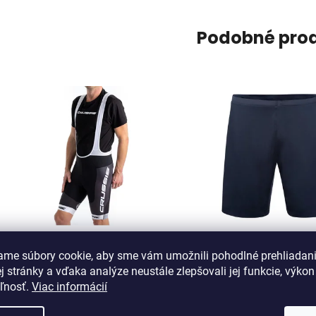
Podobné pro
Crussis Cyklistické kraťasy s
GORE R5 2in1 Shorts or
ame súbory cookie, aby sme vám umožnili pohodlné prehliadan
trakmi – ONE pánske čierno-
XXXL
 stránky a vďaka analýze neustále zlepšovali jej funkcie, výkon
biela farba
eľnosť.
Viac informácií
Na sklade
Do 3 dní