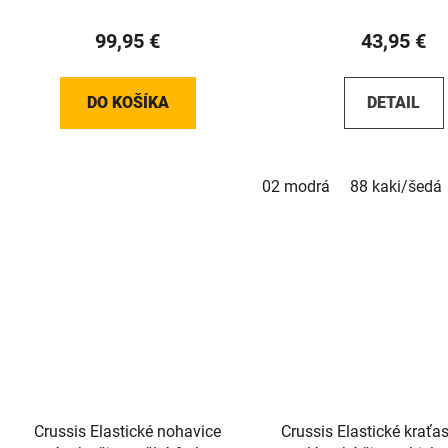
99,95 €
43,95 €
DO KOŠÍKA
DETAIL
02 modrá
88 kaki/šedá
Crussis Elastické nohavice
Crussis Elastické krať