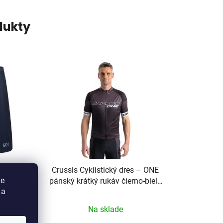
dukty
bit blue
Crussis Cyklistický dres – ONE
ie
pánský krátký rukáv čierno-biela
 a
farba
Na sklade