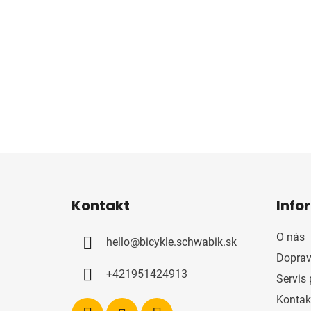
Z
á
Kontakt
Info
p
ä
O nás
hello
@
bicykle.schwabik.sk
t
Doprav
i
+421951424913
Servis 
e
Kontak