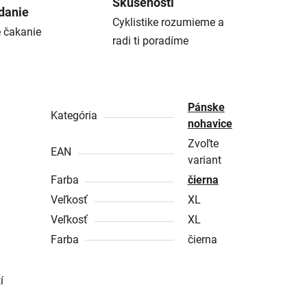
Skúsenosti
danie
Cyklistike rozumieme a
é čakanie
radi ti poradíme
Pánske
Kategória
nohavice
Zvoľte
EAN
variant
Farba
čierna
Veľkosť
XL
Veľkosť
XL
Farba
čierna
í