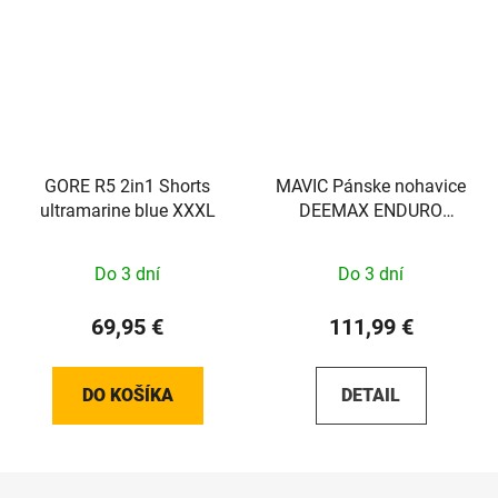
GORE R5 2in1 Shorts
MAVIC Pánske nohavice
ultramarine blue XXXL
DEEMAX ENDURO
WHITE PEPPI´S Sada
Do 3 dní
Do 3 dní
69,95 €
111,99 €
DO KOŠÍKA
DETAIL
Z