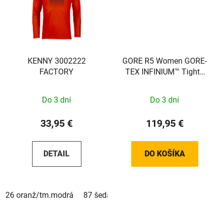
KENNY 3002222
GORE R5 Women GORE-
FACTORY
TEX INFINIUM™ Tights
black 36 100660990003
Do 3 dní
Do 3 dní
33,95 €
119,95 €
DETAIL
DO KOŠÍKA
26 oranž/tm.modrá
87 šedá/tm.červená
02 petrol modrá/