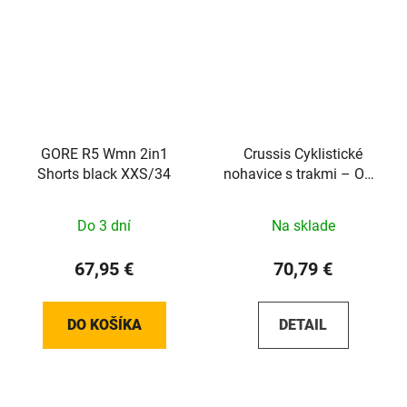
GORE R5 Wmn 2in1
Crussis Cyklistické
Shorts black XXS/34
nohavice s trakmi – ONE
pánske čierno-biela
farba
Do 3 dní
Na sklade
67,95 €
70,79 €
DO KOŠÍKA
DETAIL