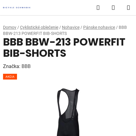
Prejsť
Hľadať
NÁKUP
na
obsah
KOŠÍK
Domov
/
Cyklistické oblečenie
/
Nohavice
/
Pánske nohavice
/
BBB
BBW-213 POWERFIT BIB-SHORTS
BBB BBW-213 POWERFIT
BIB-SHORTS
Značka:
BBB
AKCIA