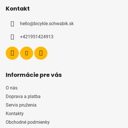
á
Kontakt
p
ä
hello
@
bicykle.schwabik.sk
t
i
+421951424913
e
Informácie pre vás
O nás
Doprava a platba
Servis pruženia
Kontakty
Obchodné podmienky